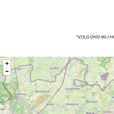
“VOLG ONS! WIJ 
+
−