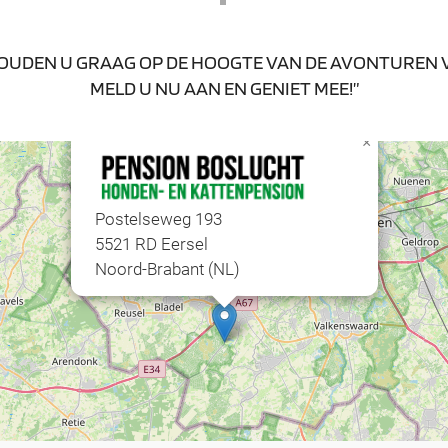
HOUDEN U GRAAG OP DE HOOGTE VAN DE AVONTUREN 
MELD U NU AAN EN GENIET MEE!”
×
Postelseweg 193
5521 RD Eersel
Noord-Brabant (NL)