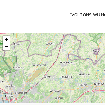
“VOLG ONS! WIJ 
+
−