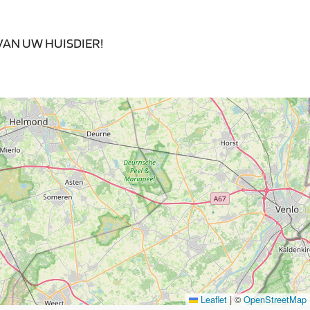
VAN UW HUISDIER!
Leaflet
|
©
OpenStreetMap