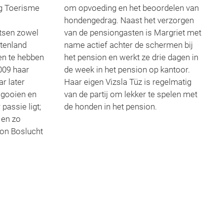
ng Toerisme
om opvoeding en het beoordelen van
hondengedrag. Naast het verzorgen
tsen zowel
van de pensiongasten is Margriet met
itenland
name actief achter de schermen bij
en te hebben
het pension en werkt ze drie dagen in
009 haar
de week in het pension op kantoor.
r later
Haar eigen Vizsla Tüz is regelmatig
 gooien en
van de partij om lekker te spelen met
passie ligt;
de honden in het pension.
 en zo
ion Boslucht