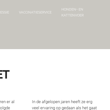
HONDEN- EN
ESSIE
VACCINATIESERVICE
KATTENVOER
ET
ren er al
In de afgelopen jaren heeft ze erg
volgde
veel ervaring op gedaan als het gaat