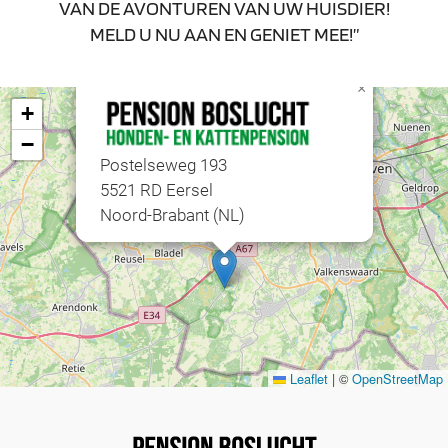
VAN DE AVONTUREN VAN UW HUISDIER!
MELD U NU AAN EN GENIET MEE!”
×
+
−
Postelseweg 193
5521 RD Eersel
Noord-Brabant (NL)
Leaflet
|
©
OpenStreetMap