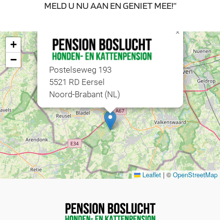
MELD U NU AAN EN GENIET MEE!”
×
+
−
Postelseweg 193
5521 RD Eersel
Noord-Brabant (NL)
Leaflet
|
©
OpenStreetMap