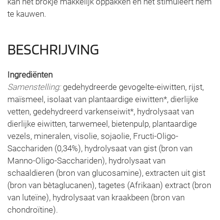
kan het brokje makkelijk oppakken en het stimuleert hem
te kauwen.
BESCHRIJVING
Ingrediënten
Samenstelling:
gedehydreerde gevogelte-eiwitten, rijst,
maïsmeel, isolaat van plantaardige eiwitten*, dierlijke
vetten, gedehydreerd varkenseiwit*, hydrolysaat van
dierlijke eiwitten, tarwemeel, bietenpulp, plantaardige
vezels, mineralen, visolie, sojaolie, Fructi-Oligo-
Sacchariden (0,34%), hydrolysaat van gist (bron van
Manno-Oligo-Sacchariden), hydrolysaat van
schaaldieren (bron van glucosamine), extracten uit gist
(bron van bètaglucanen), tagetes (Afrikaan) extract (bron
van luteïne), hydrolysaat van kraakbeen (bron van
chondroïtine).