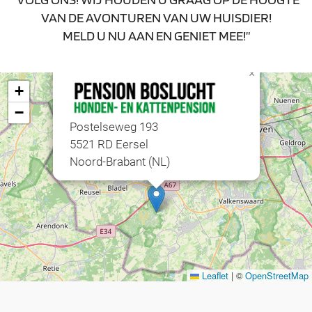
VAN DE AVONTUREN VAN UW HUISDIER!
MELD U NU AAN EN GENIET MEE!”
×
+
−
Postelseweg 193
5521 RD Eersel
Noord-Brabant (NL)
Leaflet
|
©
OpenStreetMap