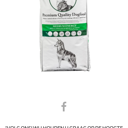
“VOLG ONS! WIJ HOUDEN U GRAAG OP DE HOOGTE